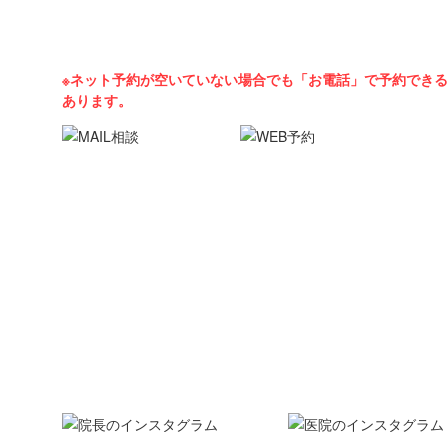
0120-87-1182
※ネット予約が空いていない場合でも「お電話」で予約でき
あります。
〒150-0034
東京都渋谷区代官山町17-1 代官山アドレス ザ・タ
診療時間
月
火
水
木
金
土
10:00 ～ 13:00
●
●
●
●
●
●
14:00 ～ 19:00
●
●
●
●
●
●
診療時間 10:00〜13:00 ／ 14:00〜19:00
休診日 日・祝