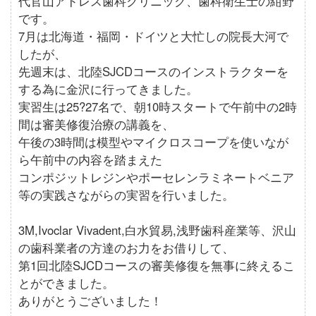
代官山アドレス歯科クリニック、歯科衛生士の紺野
です。
7月は北海道・福岡・ドイツと大忙しの院長大河で
したが、
先週末は、北陸SJCDコースのインストラクターを
する為に金沢に行ってきました。
実習生は25?27名で、朝10時スタートで午前中の2時
間は審美修復治療の講義を、
午後の3時間は模型やマイクロスコープを使いなが
ら午前中の内容を踏まえた
コンポジットレジンやポーセレンラミネートベニア
等の実践さながらの実習を行いました。
3M,Ivoclar Vivadent,白水貿易,浅野歯科産業等、沢山
の歯科業者の方達のお力をお借りして、
第1回北陸SJCDコースの審美修復を無事に終えるこ
とができました。
ありがとうございました！