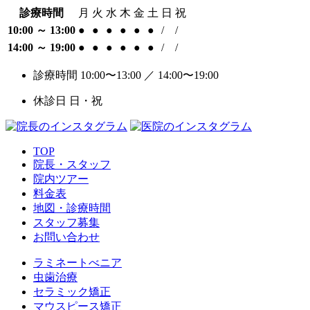
診療時間
月
火
水
木
金
土
日
祝
10:00 ～ 13:00
●
●
●
●
●
●
/
/
14:00 ～ 19:00
●
●
●
●
●
●
/
/
診療時間 10:00〜13:00 ／ 14:00〜19:00
休診日 日・祝
TOP
院長・スタッフ
院内ツアー
料金表
地図・診療時間
スタッフ募集
お問い合わせ
ラミネートべニア
虫歯治療
セラミック矯正
マウスピース矯正