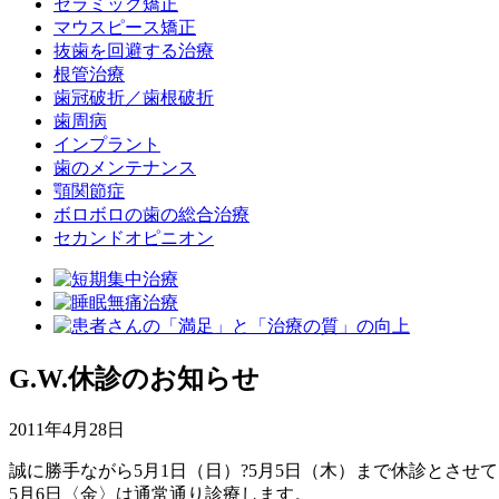
セラミック矯正
マウスピース矯正
抜歯を回避する治療
根管治療
歯冠破折／歯根破折
歯周病
インプラント
歯のメンテナンス
顎関節症
ボロボロの歯の総合治療
セカンドオピニオン
G.W.休診のお知らせ
2011年4月28日
誠に勝手ながら5月1日（日）?5月5日（木）まで休診とさせ
5月6日〈金〉は通常通り診療します。