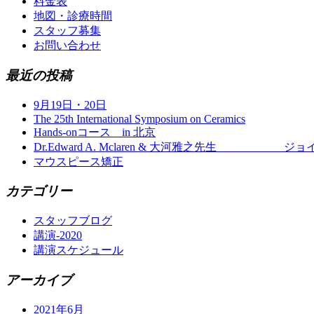
料金表
地図・診療時間
スタッフ募集
お問い合わせ
最近の投稿
9月19日・20日
The 25th International Symposium on Ceramics
Hands-onコース in 北京
Dr.Edward A. Mclaren & 大河雅之先生 ジ
マウスピース矯正
カテゴリー
スタッフブログ
講演-2020
講演スケジュール
アーカイブ
2021年6月